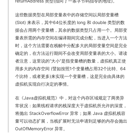
returnAddress 类型(指向了一条字节码指令的地址)。
这些数据类型在局部变量表中的存储空间以局部变量槽
(Slot) 来表示，其中64位长度的 long 和 double 类型的数
据会占用两个变量槽，其余的数据类型只占用一个。局部变
量表所需的内存空间在编译期间完成分配，当进入一个方法
时，这个方法需要在栈帧中分配多大的局部变量空间是完全
确定的，在方法运行期间不会改变局部变量表的大小。请读
者注意，这里说的“大小”是指变量槽的数量，虚拟机真正使
用多大的内存空间 (譬如按照1个变量槽占用32个比特、64
个比特，或者更多)来实现一个变量槽，这是完全由具体的
虚拟机实现自行决定的事情。
在《Java虚拟机规范》中，对这个内存区域规定了两类异
常状况：如果线程请求的栈深度大于虚拟机所允许的深度，
将抛出 StackOverflowError 异常；如果 Java 虚拟机栈容
量可以动态扩展，当栈扩展时无法申请到足够的内存会抛出
OutOfMemoryError 异常。