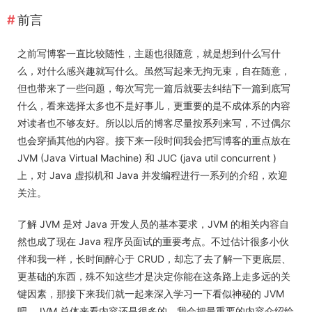
前言
之前写博客一直比较随性，主题也很随意，就是想到什么写什
么，对什么感兴趣就写什么。虽然写起来无拘无束，自在随意，
但也带来了一些问题，每次写完一篇后就要去纠结下一篇到底写
什么，看来选择太多也不是好事儿，更重要的是不成体系的内容
对读者也不够友好。所以以后的博客尽量按系列来写，不过偶尔
也会穿插其他的内容。接下来一段时间我会把写博客的重点放在
JVM (Java Virtual Machine) 和 JUC (java util concurrent )
上，对 Java 虚拟机和 Java 并发编程进行一系列的介绍，欢迎
关注。
了解 JVM 是对 Java 开发人员的基本要求，JVM 的相关内容自
然也成了现在 Java 程序员面试的重要考点。不过估计很多小伙
伴和我一样，长时间醉心于 CRUD，却忘了去了解一下更底层、
更基础的东西，殊不知这些才是决定你能在这条路上走多远的关
键因素，那接下来我们就一起来深入学习一下看似神秘的 JVM
吧。JVM 总体来看内容还是很多的，我会把最重要的内容介绍给