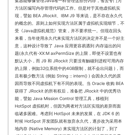
集器能够像管理Java堆一样管理这部分内存，省去专门为
方法区编写内存管理代码的工作。但是对于其他虚拟机实
现，譬如 BEA JRockit、IBM J9 等来说，是不存在永久代
的概念的。原则上如何实现方法区属于虚拟机实现细节，不
受《Java虚拟机规范》管束，并不要求统一。但现在回头
来看，当年使用永久代来实现方法区的决定并不是一个好主
意，这种设计导致了 Java 应用更容易遇到 内存溢出的问
题(永久代有-XX:M axPermSize 的上限，即使不设置也有
默认大小，而 J9 和 JRockit 只要没有触碰到进程可用内存
的上限，例如32位系统中的4GB限制，就不会出问题 )，而
且有极少数方法 (例如 String :: intern() ) 会因永久代的原
因而导致不同虚拟机下有不同的表现。当 Oracle 收购 BEA
获得了 JRockit 的所有权后，准备把 JRockit 中的优秀功
能，譬如 Java Mission Control 管理工具，移植到
HotSpot 虚拟机时，但因为两者对方法区实现的差异而面
临诸多困难。考虑到 HotSpot 未来的发展，在 JDK 6 的
时候 HotSpot 开发团队就有放弃永久代，逐步改为采用本
地内存 (Native Memory) 来实现方法区的计划了，到了