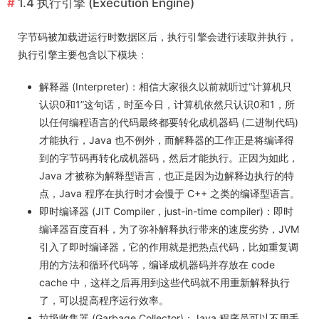
1.4 执行引擎 (Execution Engine)
字节码被加载进运行时数据区后，执行引擎会进行读取并执行，
执行引擎主要包含以下模块：
解释器 (Interpreter)：相信大家很久以前就听过“计算机只
认识0和1”这句话，时至今日，计算机依然只认识0和1，所
以任何编程语言的代码最终都要转化成机器码 (二进制代码)
才能执行，Java 也不例外，而解释器的工作正是将编译得
到的字节码再转化成机器码，然后才能执行。正因为如此，
Java 才被称为解释型语言，也正是因为边解释边执行的特
点，Java 程序在执行时才会慢于 C++ 之类的编译型语言。
即时编译器 (JIT Compiler，just-in-time compiler)：
即时
编译器百度百科
，为了弥补解释执行带来的速度劣势，JVM
引入了即时编译器，它的作用就是把热点代码，比如重复调
用的方法和循环代码等，编译成机器码并存放在 code
cache 中，这样之后再用到这些代码就不用重新解释执行
了，可以提高程序运行效率。
垃圾收集器 (Garbage Collector)：Java 程序员可以不用手