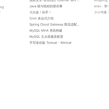
线程安全-尝试找出 Counter 例子中重复计算的数字
longlo
Java 锁与线程的那些事
eren : 
log
o
大出血！剁手！
小小书童 :
Cron 表达式介绍
Spring Cloud Gateway 限流适配多规则的解决方案
MySQL MHA 系统构建
MySQL 主从搭建及配置
手写迷你版 Tomcat - Minicat